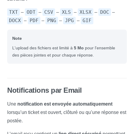
TXT
ODT
CSV
XLS
XLSX
DOC
–
–
–
–
–
–
DOCX
PDF
PNG
JPG
GIF
–
–
–
–
Note
L'upload des fichiers est limité à
5 Mo
pour l'ensemble
des pièces jointes et pour chaque réponse.
Notifications par Email
Une
notification est envoyée automatiquement
lorsqu’un ticket est ouvert, clôturé ou qu’une réponse est
postée.
L’email reçu contient un
lien direct sécurisé
permettant